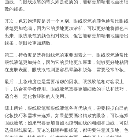
曲线。而眼线液笔的笔头则是硬质的，能够更加精准地画出细
致的线条。
其次，色彩饱满度是另一个区别。眼线胶笔的颜色通常比眼线
液笔更加饱满，因为它的质地更加浓郁，可以更好地将颜色带
出来。眼线液笔的颜色相对较浅，但它能够更加精细地描绘出
线条，使眼妆更加精致。
第三，持妆度是选择眼线笔的重要因素之一。眼线胶笔通常比
眼线液笔更加持久，因为它的质地更加厚重，能够更好地粘附
在皮肤表面。眼线液笔则更容易晕染和脱落，需要经常补妆。
最后，上妆难度也是需要考虑的因素。眼线胶笔相对容易上
手，适合初学者使用。眼线液笔需要更加细致的手法和技巧，
适合有一定化妆经验的人使用。
综上所述，眼线胶笔和眼线液笔各有优缺点，需要根据自己的
化妆技巧和需求来选择。如果想要画出精致的眼妆，可以选择
眼线液笔；如果想要更加自如地控制画线的粗细和曲线，可以
选择眼线胶笔。无论选择哪种眼线笔，都需要注意其质地、色