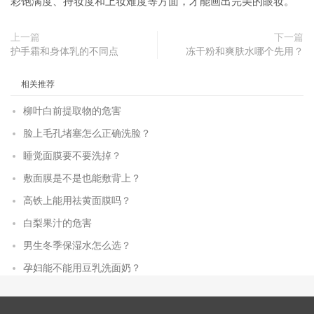
彩饱满度、持妆度和上妆难度等方面，才能画出完美的眼妆。
上一篇
下一篇
护手霜和身体乳的不同点
冻干粉和爽肤水哪个先用？
相关推荐
柳叶白前提取物的危害
脸上毛孔堵塞怎么正确洗脸？
睡觉面膜要不要洗掉？
敷面膜是不是也能敷背上？
高铁上能用祛黄面膜吗？
白梨果汁的危害
男生冬季保湿水怎么选？
孕妇能不能用豆乳洗面奶？