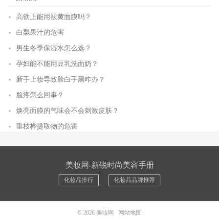
高铁上能用祛黄面膜吗？
白梨果汁的危害
男生冬季保湿水怎么选？
孕妇能不能用豆乳洗面奶？
新手上妆导致脸白手黑咋办？
脸疼怎么回事？
焕亮面膜的气味会不会刺激皮肤？
垂枝桦提取物的危害
美妆网-新锐时尚美容手册
化妆品排行
化妆品品牌推荐
© 2026
美妆网
网站地图