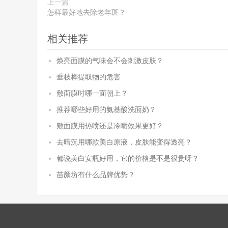
上一篇
怎样最好地去除老年斑？
相关推荐
焕亮面膜的气味会不会刺激皮肤？
垂枝桦提取物的危害
敷面膜时哪一面朝上？
推荐哪些好用的氨基酸洗面奶？
敷面膜用热喷还是冷喷效果更好？
去暗沉用哪款美白原液，皮肤能变得透亮？
都说美白安瓶好用，它的价格是不是很贵呀？
苗颜坊有什么品牌优势？