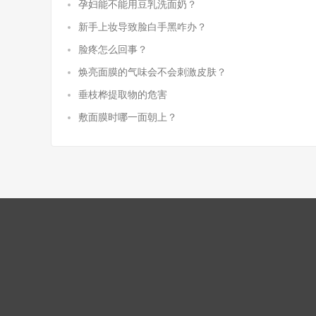
孕妇能不能用豆乳洗面奶？
新手上妆导致脸白手黑咋办？
脸疼怎么回事？
焕亮面膜的气味会不会刺激皮肤？
垂枝桦提取物的危害
敷面膜时哪一面朝上？