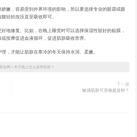
较娇嫩，容易受到外界环境的影响，所以要选择专业的眼霜或眼
指腹轻轻按压直至吸收即可。
更好地修复。比如，在晚上睡觉时可以选择保湿性较好的贴膜，
敷或按摩促进血液循环，促进肌肤吸收营养。
护理，才能让肌肤在寒冷的冬天保持水润、柔嫩。
美妆网
»
冬天晚上怎么保养肌肤？
下一篇
敏感肌肤可否做超皮秒？