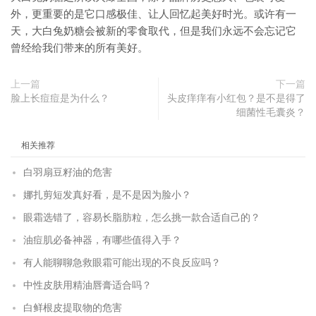
外，更重要的是它口感极佳、让人回忆起美好时光。或许有一
天，大白兔奶糖会被新的零食取代，但是我们永远不会忘记它
曾经给我们带来的所有美好。
上一篇
下一篇
脸上长痘痘是为什么？
头皮痒痒有小红包？是不是得了
细菌性毛囊炎？
相关推荐
白羽扇豆籽油的危害
娜扎剪短发真好看，是不是因为脸小？
眼霜选错了，容易长脂肪粒，怎么挑一款合适自己的？
油痘肌必备神器，有哪些值得入手？
有人能聊聊急救眼霜可能出现的不良反应吗？
中性皮肤用精油唇膏适合吗？
白鲜根皮提取物的危害