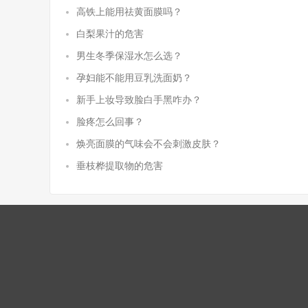
高铁上能用祛黄面膜吗？
白梨果汁的危害
男生冬季保湿水怎么选？
孕妇能不能用豆乳洗面奶？
新手上妆导致脸白手黑咋办？
脸疼怎么回事？
焕亮面膜的气味会不会刺激皮肤？
垂枝桦提取物的危害