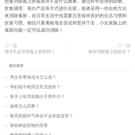
想要消除脸上的雀斑并不是什么难事。通过科学合理的防晒、
饮食调理、美白产品等方式进行去斑，或者采用一些自然方法
来消除雀斑，在日常生活中也需要注意保持良好的生活习惯和
饮食习惯。相信只要勇敢地去尝试和坚持下去，小女孩脸上的
雀斑问题一定可以成功消除！
上一篇
下一篇
用水乳会导致脸上长痘吗？
如何消除脸上的痘痘？
相关推荐
男生冬季保湿水怎么选？
孕妇能不能用豆乳洗面奶？
新手上妆导致脸白手黑咋办？
脸疼怎么回事？
焕亮面膜的气味会不会刺激皮肤？
垂枝桦提取物的危害