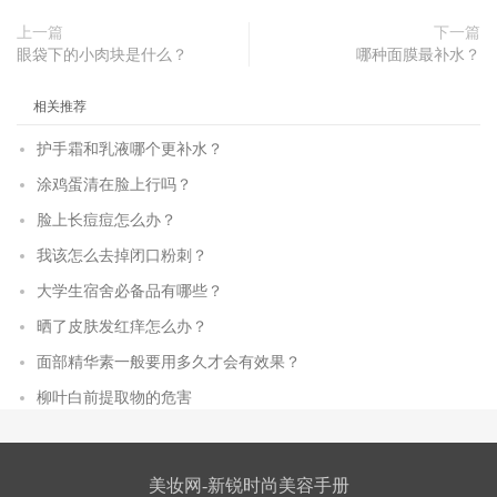
上一篇
下一篇
眼袋下的小肉块是什么？
哪种面膜最补水？
相关推荐
护手霜和乳液哪个更补水？
涂鸡蛋清在脸上行吗？
脸上长痘痘怎么办？
我该怎么去掉闭口粉刺？
大学生宿舍必备品有哪些？
晒了皮肤发红痒怎么办？
面部精华素一般要用多久才会有效果？
柳叶白前提取物的危害
美妆网-新锐时尚美容手册