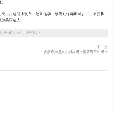
果。
功夫，注意健康饮食、适量运动、勤洗勤保养就可以了。不要担
更加美丽迷人！
载：
美妆网
»
如何让脖子变白？
下一篇
皮肤瘙痒是真菌感染吗？需要看医生吗？