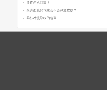
脸疼怎么回事？
焕亮面膜的气味会不会刺激皮肤？
垂枝桦提取物的危害