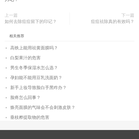
上一篇
下一篇
如何去除痘痘留下的印记？
痘痘祛除真的有效吗？
相关推荐
高铁上能用祛黄面膜吗？
白梨果汁的危害
男生冬季保湿水怎么选？
孕妇能不能用豆乳洗面奶？
新手上妆导致脸白手黑咋办？
脸疼怎么回事？
焕亮面膜的气味会不会刺激皮肤？
垂枝桦提取物的危害