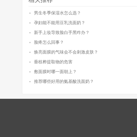
男生冬季保湿水怎么选？
孕妇能不能用豆乳洗面奶？
新手上妆导致脸白手黑咋办？
脸疼怎么回事？
焕亮面膜的气味会不会刺激皮肤？
垂枝桦提取物的危害
敷面膜时哪一面朝上？
推荐哪些好用的氨基酸洗面奶？