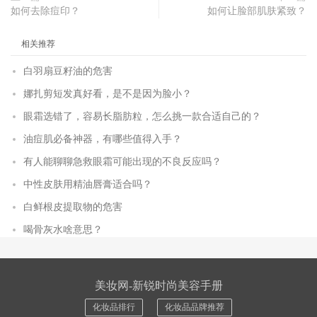
如何去除痘印？
如何让脸部肌肤紧致？
相关推荐
白羽扇豆籽油的危害
娜扎剪短发真好看，是不是因为脸小？
眼霜选错了，容易长脂肪粒，怎么挑一款合适自己的？
油痘肌必备神器，有哪些值得入手？
有人能聊聊急救眼霜可能出现的不良反应吗？
中性皮肤用精油唇膏适合吗？
白鲜根皮提取物的危害
喝骨灰水啥意思？
美妆网-新锐时尚美容手册
化妆品排行
化妆品品牌推荐