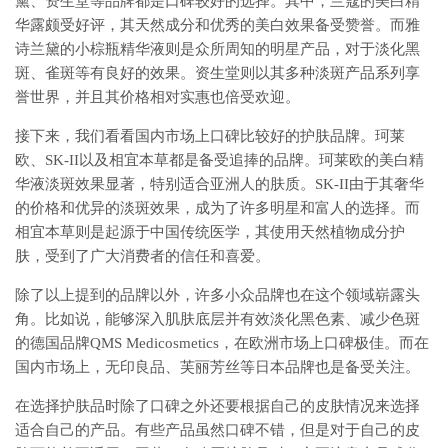
黛、资生堂等品牌都是口碑较好的选择。其中，兰蔻的美白精
华露颇受好评，其天然成分和优秀的美白效果备受赞誉。而雅
诗兰黛的小棕瓶精华液则是众所周知的明星产品，对于淡化黑
斑、雀斑等有良好的效果。资生堂则以其多种淡斑产品系列享
誉世界，并且其价格相对实惠也倍受欢迎。
接下来，我们看看国内市场上口碑比较好的护肤品牌。珂莱
欧、SK-II以及相宜本草都是备受追捧的品牌。珂莱欧的美白精
华液淡斑效果显著，特别适合亚洲人的肤质。SK-II由于其奢华
的价格和优异的淡斑效果，成为了许多明星和富人的选择。而
相宜本草则是起源于中国传统医学，其使用天然植物成分护
肤，受到了广大消费者的信任和喜爱。
除了以上提到的品牌以外，许多小众品牌也在这个领域崭露头
角。比如说，能够深入肌肤底层并有效淡化黑色素、减少色斑
的德国品牌QMS Medicosmetics，在欧洲市场上口碑极佳。而在
国内市场上，无印良品、芙丽芳丝等日本品牌也是备受关注。
在选择护肤品时除了口碑之外还要根据自己的皮肤情况来选择
适合自己的产品。有些产品虽然口碑不错，但是对于自己的皮