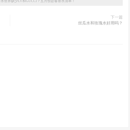
水世界缺少LV和GUCCI？五月份必备香水清单！
下一篇
丝瓜水和玫瑰水好用吗？