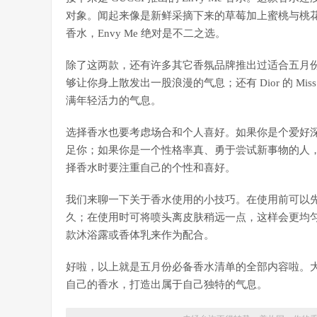
对象。闻起来像是新鲜采摘下来的草莓加上蜜桃与桃
香水，Envy Me 绝对是不二之选。
除了这两款，还有许多其它香氛品牌推出过适合五月份的香水。比
够让你身上散发出一股浪漫的气息；还有 Dior 的 Miss D
满年轻活力的气息。
选择香水也要考虑场合和个人喜好。如果你是个爱好深沉、成熟气
足你；如果你是一个性格率真、勇于尝试新事物的人，Marc Ja
择香水时要注重自己的个性和喜好。
我们来聊一下关于香水使用的小技巧。在使用前可以
久；在使用时可将喷头离皮肤稍远一点，这样会更均
款沐浴露或香体乳来作为配合。
好啦，以上就是五月份必备香水清单的全部内容啦。
自己的香水，打造出属于自己独特的气息。