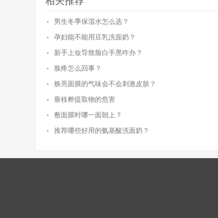
相关推荐
男生冬季保湿水怎么选？
孕妇能不能用豆乳洗面奶？
新手上妆导致脸白手黑咋办？
脸疼怎么回事？
焕亮面膜的气味会不会刺激皮肤？
垂枝桦提取物的危害
敷面膜时哪一面朝上？
推荐哪些好用的氨基酸洗面奶？