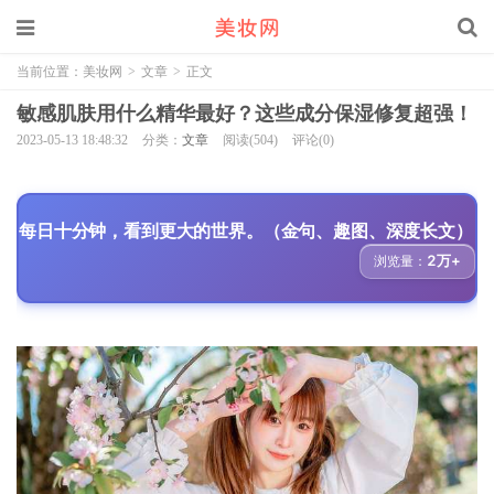
当前位置：
美妆网
>
文章
>
正文
敏感肌肤用什么精华最好？这些成分保湿修复超强！
2023-05-13 18:48:32
分类：
文章
阅读(504)
评论(0)
每日十分钟，看到更大的世界。（金句、趣图、深度长文）
2万+
浏览量：