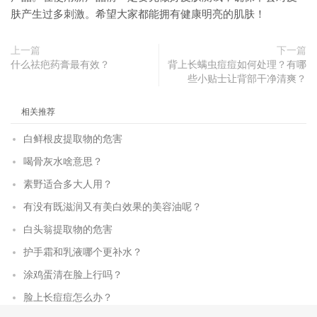
肤产生过多刺激。希望大家都能拥有健康明亮的肌肤！
上一篇
下一篇
什么祛疤药膏最有效？
背上长螨虫痘痘如何处理？有哪
些小贴士让背部干净清爽？
相关推荐
白鲜根皮提取物的危害
喝骨灰水啥意思？
素野适合多大人用？
有没有既滋润又有美白效果的美容油呢？
白头翁提取物的危害
护手霜和乳液哪个更补水？
涂鸡蛋清在脸上行吗？
脸上长痘痘怎么办？