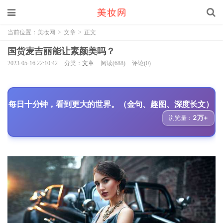
当前位置：
美妆网
>
文章
>
正文
国货麦吉丽能让素颜美吗？
2023-05-16 22:10:42
分类：
文章
阅读(688)
评论(0)
每日十分钟，看到更大的世界。（金句、趣图、深度长文）
2万+
浏览量：