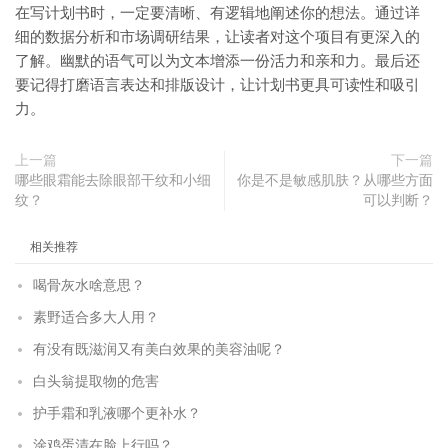
在写计划书时，一定要清晰、有逻辑地阐述你的想法。通过详
细的数据分析和市场调研结果，让读者对这个项目有更深入的
了解。幽默的语气可以为文本增添一份活力和亲和力。最后还
要记得打磨语言表达和排版设计，让计划书更具可读性和吸引
力。
上一篇
下一篇
哪些眼霜能去除眼部干纹和小细
你是不是敏感肌肤？从哪些方面
纹？
可以判断？
相关推荐
喝骨灰水啥意思？
素野适合多大人用？
有没有既滋润又有美白效果的美容油呢？
白头翁提取物的危害
护手霜和乳液哪个更补水？
涂鸡蛋清在脸上行吗？