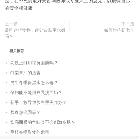
是，在补充前最好先咨询医师或专业人士的意见，以确保自己
的安全和健康。
上一篇
下一篇
常吃这些食物，能让皮肤更水嫩
如何对抗初老？
吗？
相关推荐
高铁上能用祛黄面膜吗？
白梨果汁的危害
男生冬季保湿水怎么选？
孕妇能不能用豆乳洗面奶？
新手上妆导致脸白手黑咋办？
脸疼怎么回事？
焕亮面膜的气味会不会刺激皮肤？
垂枝桦提取物的危害