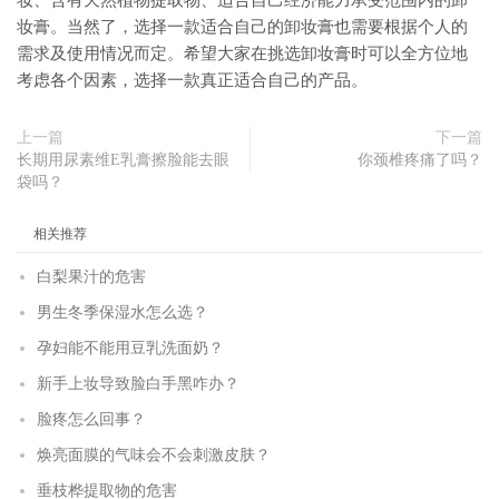
妆、含有天然植物提取物、适合自己经济能力承受范围内的卸
妆膏。当然了，选择一款适合自己的卸妆膏也需要根据个人的
需求及使用情况而定。希望大家在挑选卸妆膏时可以全方位地
考虑各个因素，选择一款真正适合自己的产品。
上一篇
下一篇
长期用尿素维E乳膏擦脸能去眼
你颈椎疼痛了吗？
袋吗？
相关推荐
白梨果汁的危害
男生冬季保湿水怎么选？
孕妇能不能用豆乳洗面奶？
新手上妆导致脸白手黑咋办？
脸疼怎么回事？
焕亮面膜的气味会不会刺激皮肤？
垂枝桦提取物的危害