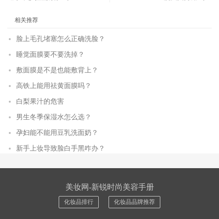
相关推荐
脸上毛孔堵塞怎么正确洗脸？
睡觉面膜要不要洗掉？
敷面膜是不是也能敷背上？
高铁上能用祛黄面膜吗？
白梨果汁的危害
男生冬季保湿水怎么选？
孕妇能不能用豆乳洗面奶？
新手上妆导致脸白手黑咋办？
美妆网-新锐时尚美容手册
化妆品排行
化妆品品牌推荐