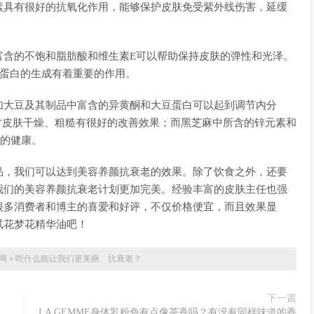
素具有很好的抗氧化作用，能够保护皮肤免受紫外线伤害，延缓
富含的不饱和脂肪酸和维生素E可以帮助保持皮肤的弹性和光泽。
原蛋白的生成有着重要的作用。
如大豆及其制品中富含的异黄酮和大豆蛋白可以起到调节内分
，对皮肤干燥、粗糙有很好的改善效果；而黑芝麻中所含的锌元素和
肤的健康。
品，我们可以达到美容养颜抗衰老的效果。除了饮食之外，还要
我们的美容养颜抗衰老计划更加完美。经验丰富的皮肤主任也强
很多消费者和博主的喜爱和好评，不仅价格便宜，而且效果显
试花梦花精华油吧！
网
»
吃什么能让我们更美丽、抗衰老？
下一篇
LA GEMME身体乳粉色有点像茶香吗？有没有同样味道的香