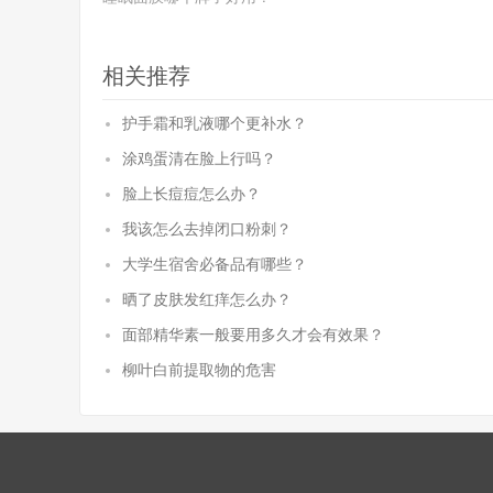
相关推荐
护手霜和乳液哪个更补水？
涂鸡蛋清在脸上行吗？
脸上长痘痘怎么办？
我该怎么去掉闭口粉刺？
大学生宿舍必备品有哪些？
晒了皮肤发红痒怎么办？
面部精华素一般要用多久才会有效果？
柳叶白前提取物的危害