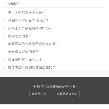
相关推荐
男生冬季保湿水怎么选？
孕妇能不能用豆乳洗面奶？
新手上妆导致脸白手黑咋办？
脸疼怎么回事？
焕亮面膜的气味会不会刺激皮肤？
垂枝桦提取物的危害
敷面膜时哪一面朝上？
推荐哪些好用的氨基酸洗面奶？
美妆网-新锐时尚美容手册
化妆品排行
化妆品品牌推荐