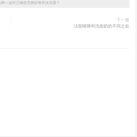
妆网
»
如何正确使用磨砂膏和沐浴露？
下一篇
洁面啫喱和洗面奶的不同之处