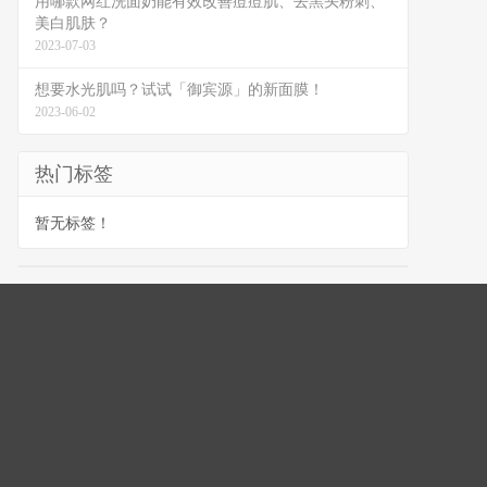
用哪款网红洗面奶能有效改善痘痘肌、去黑头粉刺、
美白肌肤？
2023-07-03
想要水光肌吗？试试「御宾源」的新面膜！
2023-06-02
热门标签
暂无标签！