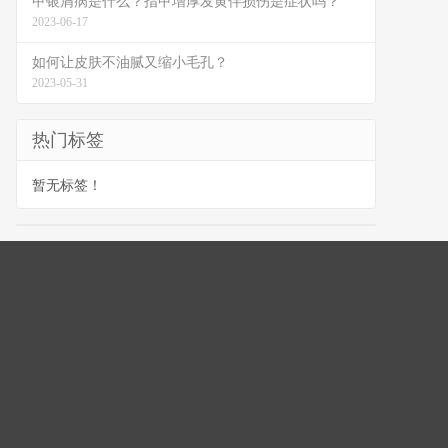
甲银屑病是什么？指甲增厚发黄伴损伤是症状吗？
2023-06-17
如何让皮肤不油腻又缩小毛孔？
2023-05-31
热门标签
暂无标签！