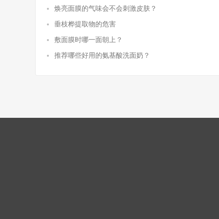
焕亮面膜的气味会不会刺激皮肤？
垂枝桦提取物的危害
敷面膜时哪一面朝上？
推荐哪些好用的氨基酸洗面奶？