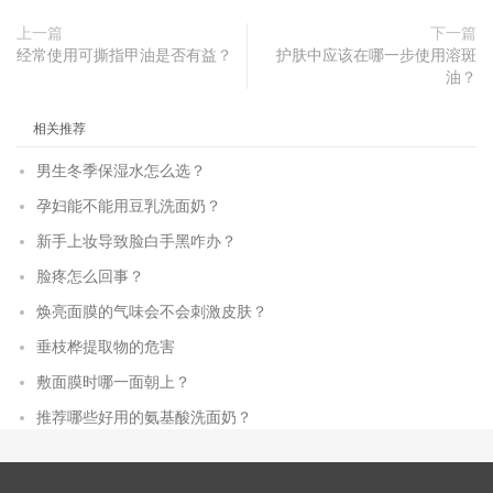
上一篇
下一篇
经常使用可撕指甲油是否有益？
护肤中应该在哪一步使用溶斑
油？
相关推荐
男生冬季保湿水怎么选？
孕妇能不能用豆乳洗面奶？
新手上妆导致脸白手黑咋办？
脸疼怎么回事？
焕亮面膜的气味会不会刺激皮肤？
垂枝桦提取物的危害
敷面膜时哪一面朝上？
推荐哪些好用的氨基酸洗面奶？