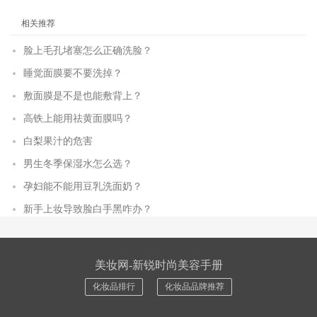
相关推荐
脸上毛孔堵塞怎么正确洗脸？
睡觉面膜要不要洗掉？
敷面膜是不是也能敷背上？
高铁上能用祛黄面膜吗？
白梨果汁的危害
男生冬季保湿水怎么选？
孕妇能不能用豆乳洗面奶？
新手上妆导致脸白手黑咋办？
美妆网-新锐时尚美容手册
化妆品排行
化妆品品牌推荐