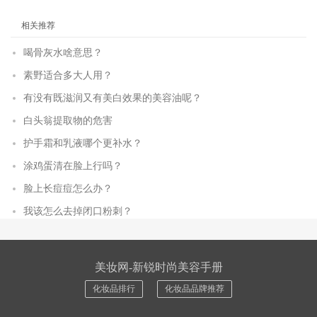
相关推荐
喝骨灰水啥意思？
素野适合多大人用？
有没有既滋润又有美白效果的美容油呢？
白头翁提取物的危害
护手霜和乳液哪个更补水？
涂鸡蛋清在脸上行吗？
脸上长痘痘怎么办？
我该怎么去掉闭口粉刺？
美妆网-新锐时尚美容手册
化妆品排行
化妆品品牌推荐