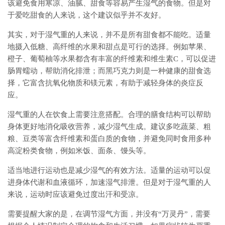
该避免食用寒凉、油腻、甜食等容易产生湿气的食物。但是对
于爱吃甜食的人来说，这个建议似乎并不友好。
其实，对于湿气重的人来说，并不是所有甜食都不能吃。适量
地摄入低糖、高纤维的水果和甜点是可行的选择。例如苹果、
橙子、葡萄柚等水果都含有丰富的纤维素和维生素C，可以促进
肠胃蠕动，帮助消化排泄；而黑巧克力则是一种健康的甜食选
择，它富含抗氧化物质和镁元素，有助于减轻身体的炎症反
应。
湿气重的人在饮食上需要注意搭配。合理的膳食结构可以帮助
身体更好地消化吸收营养，减少湿气生成。建议多吃蔬菜、粗
粮、豆类等富含纤维素和蛋白质的食物，并避免同时食用多种
高淀粉类食物，例如米饭、面条、馒头等。
适当地进行运动也是减少湿气的有效方法。适量的运动可以促
进身体代谢和血液循环，加速湿气排泄。但是对于湿气重的人
来说，运动时应该避免过度出汗和受凉。
需要提醒大家的是，在调节湿气方面，并没有“万灵丹”，需要