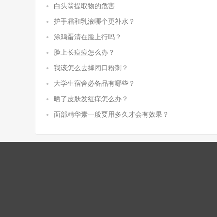
白头翁提取物的危害
护手霜和乳液哪个更补水？
涂鸡蛋清在脸上行吗？
脸上长痘痘怎么办？
我该怎么去掉闭口粉刺？
大学生宿舍必备品有哪些？
晒了皮肤发红痒怎么办？
面部精华素一般要用多久才会有效果？