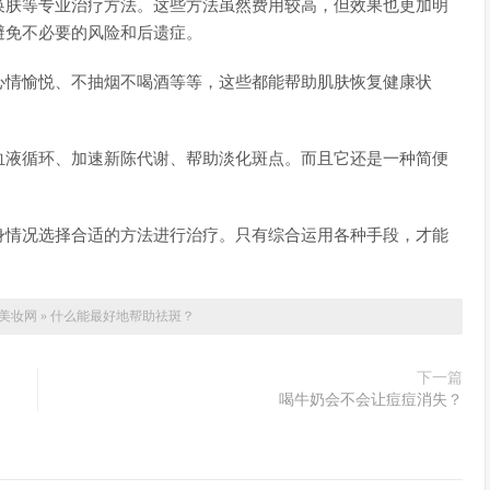
换肤等专业治疗方法。这些方法虽然费用较高，但效果也更加明
避免不必要的风险和后遗症。
心情愉悦、不抽烟不喝酒等等，这些都能帮助肌肤恢复健康状
血液循环、加速新陈代谢、帮助淡化斑点。而且它还是一种简便
身情况选择合适的方法进行治疗。只有综合运用各种手段，才能
美妆网
»
什么能最好地帮助祛斑？
下一篇
喝牛奶会不会让痘痘消失？