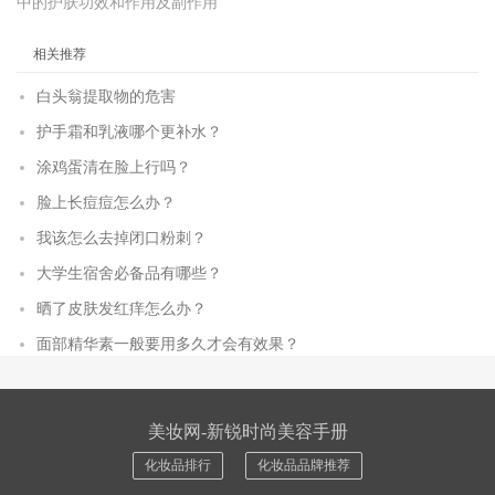
中的护肤功效和作用及副作用
相关推荐
白头翁提取物的危害
护手霜和乳液哪个更补水？
涂鸡蛋清在脸上行吗？
脸上长痘痘怎么办？
我该怎么去掉闭口粉刺？
大学生宿舍必备品有哪些？
晒了皮肤发红痒怎么办？
面部精华素一般要用多久才会有效果？
美妆网-新锐时尚美容手册
化妆品排行
化妆品品牌推荐