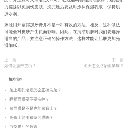
品，并注意每天清洁2次即可。在洗脸时要轻柔地按摩，避免用
力搓揉以免损伤皮肤。洗完脸后要及时涂抹保湿乳液，保持肌
肤水润。
擦脸用开塞露加牙膏并不是一种有效的方法。相反，这种做法
可能会对皮肤产生负面影响。因此，在清洁肌肤时我们要选择
适当的产品，并注意正确的操作方法，这样才能让肌肤更加光
滑细腻。
上一篇
下一篇
如何让脸部变白？
冬天怎么防治鱼鳞病？
相关推荐
脸上毛孔堵塞怎么正确洗脸？
睡觉面膜要不要洗掉？
敷面膜是不是也能敷背上？
高铁上能用祛黄面膜吗？
白梨果汁的危害