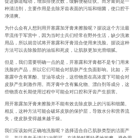
促进肠道蠕动，增加排便次数，缓解便秘症状。而牙膏则是一
种清洁剂，主要作用是去除牙齿表面的污垢和细菌，使口腔干
净清爽。
为什么会有人想到用开塞露加牙膏来擦脸呢？据说这个方法最
早流传于军营中，因为当时士兵们经常在野外生活，缺少洗漱
用品，所以就尝试将开塞露和牙膏混合使用来洗脸。据说这种
方法可以去除脸部的油垢和死皮，让肌肤更加光滑细腻。
但是，我们需要明确一点的是，开塞露和牙膏都不是专门用来
洗脸的产品，所以它们可能会对肌肤产生负面影响。比如，开
塞露中含有苯酚、甘油等成分，这些物质在高浓度下可能会对
皮肤产生刺激作用。而牙膏中含有氟化物、漂白剂等成分，这
些物质在长期使用过程中可能会对口腔和牙齿产生损害。
用开塞露加牙膏来擦脸并不能有效去除皮肤上的污垢和细菌。
相反，这种方法可能会破坏皮肤的保护层，导致水分和营养流
失，使皮肤变得越来越干燥。
我们应该如何正确地洗脸呢？选择适合自己肌肤类型的洁面产