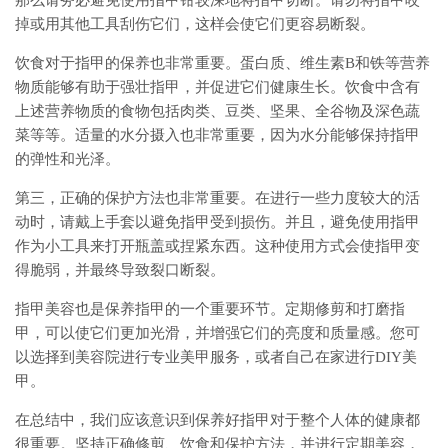
那么请务必避免使用指甲钳较深地将指甲切断。请勿将指甲咬
掉或用其他工具刮伤它们，这样会使它们更容易断裂。
饮食对于指甲的保养也非常重要。蛋白质、维生素B和铁等营养
物质能够有助于强壮指甲，并促进它们健康生长。饮食中含有
上述营养物质的食物包括肉类、豆类、坚果、全谷物及深色蔬
菜等等。适量的水分摄入也非常重要，因为水分能够保持指甲
的弹性和光泽。
第三，正确的保护方法也非常重要。在进行一些力度较大的活
动时，请戴上手套以避免指甲受到损伤。并且，避免使用指甲
作为小工具来打开瓶盖或捏紧东西。这种使用方式会使指甲变
得脆弱，并最终导致裂口断裂。
指甲美容也是保养指甲的一个重要环节。定期修剪和打磨指
甲，可以使它们更加光滑，并增强它们的亮度和质量感。您可
以选择到美容院进行专业美甲服务，或者自己在家进行DIY美
甲。
在总结中，我们应该意识到保养好指甲对于整个人体的健康都
很重要。坚持正确修剪、饮食和保护方法，并进行定期美容，