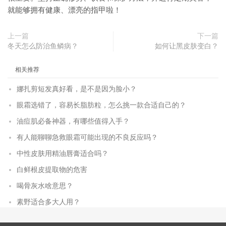
就能够拥有健康、漂亮的指甲啦！
上一篇
下一篇
冬天怎么防治鱼鳞病？
如何让黑皮肤变白？
相关推荐
娜扎剪短发真好看，是不是因为脸小？
眼霜选错了，容易长脂肪粒，怎么挑一款合适自己的？
油痘肌必备神器，有哪些值得入手？
有人能聊聊急救眼霜可能出现的不良反应吗？
中性皮肤用精油唇膏适合吗？
白鲜根皮提取物的危害
喝骨灰水啥意思？
素野适合多大人用？