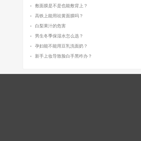
敷面膜是不是也能敷背上？
高铁上能用祛黄面膜吗？
白梨果汁的危害
男生冬季保湿水怎么选？
孕妇能不能用豆乳洗面奶？
新手上妆导致脸白手黑咋办？