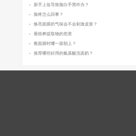
新手上妆导致脸白手黑咋办？
脸疼怎么回事？
焕亮面膜的气味会不会刺激皮肤？
垂枝桦提取物的危害
敷面膜时哪一面朝上？
推荐哪些好用的氨基酸洗面奶？