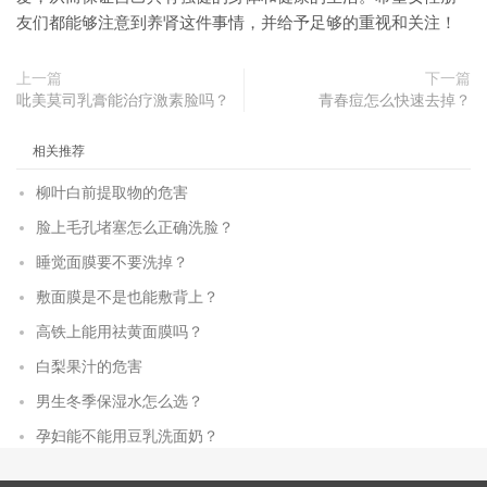
友们都能够注意到养肾这件事情，并给予足够的重视和关注！
上一篇
下一篇
吡美莫司乳膏能治疗激素脸吗？
青春痘怎么快速去掉？
相关推荐
柳叶白前提取物的危害
脸上毛孔堵塞怎么正确洗脸？
睡觉面膜要不要洗掉？
敷面膜是不是也能敷背上？
高铁上能用祛黄面膜吗？
白梨果汁的危害
男生冬季保湿水怎么选？
孕妇能不能用豆乳洗面奶？