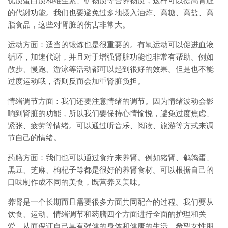
优质蛋白质和维生素、矿物质等营养物质，这样可以提高肾脏
的代谢功能。我们也要避免过多地摄入油炸、高糖、高盐、高
脂食品，这些对肾脏的伤害非常大。
运动方面：适当的锻炼也是很重要的。有氧运动可以促进血液
循环，加速代谢，并且对于增强肾脏功能也非常有帮助。例如
散步、慢跑、游泳等活动都可以起到很好的效果。但是也不能
过度运动哦，否则反而会加重肾脏负担。
情绪调节方面：我们还要注意情绪的调节。因为情绪波动会影
响到肾脏的功能，所以我们要保持心情愉悦，避免过度焦虑、
紧张、疲劳等情绪。可以通过听音乐、阅读、旅游等方式来调
节自己的情绪。
药膳方面：我们也可以通过食疗来养肾。例如猪肾、鹌鹑蛋、
黑豆、芝麻、枸杞子等都是很好的养肾食材。可以根据自己的
口味制作成不同的美食，既营养又美味。
养肾是一个长期而且需要很多方面共同配合的过程。我们要从
饮食、运动、情绪调节和药膳四个方面进行全面的护理和关
爱，从而保证自己具有强健的身体和健康的生活。希望女性朋