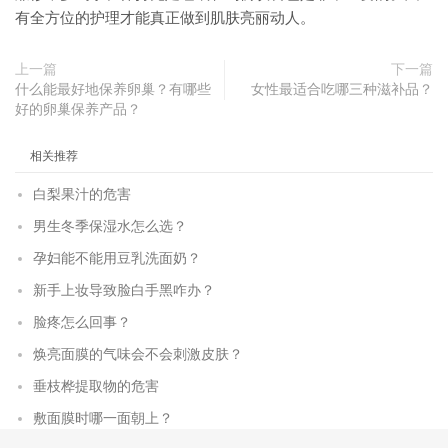
有全方位的护理才能真正做到肌肤亮丽动人。
上一篇
下一篇
什么能最好地保养卵巢？有哪些
女性最适合吃哪三种滋补品？
好的卵巢保养产品？
相关推荐
白梨果汁的危害
男生冬季保湿水怎么选？
孕妇能不能用豆乳洗面奶？
新手上妆导致脸白手黑咋办？
脸疼怎么回事？
焕亮面膜的气味会不会刺激皮肤？
垂枝桦提取物的危害
敷面膜时哪一面朝上？