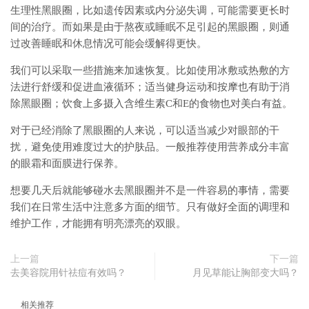
生理性黑眼圈，比如遗传因素或内分泌失调，可能需要更长时
间的治疗。而如果是由于熬夜或睡眠不足引起的黑眼圈，则通
过改善睡眠和休息情况可能会缓解得更快。
我们可以采取一些措施来加速恢复。比如使用冰敷或热敷的方
法进行舒缓和促进血液循环；适当健身运动和按摩也有助于消
除黑眼圈；饮食上多摄入含维生素C和E的食物也对美白有益。
对于已经消除了黑眼圈的人来说，可以适当减少对眼部的干
扰，避免使用难度过大的护肤品。一般推荐使用营养成分丰富
的眼霜和面膜进行保养。
想要几天后就能够碰水去黑眼圈并不是一件容易的事情，需要
我们在日常生活中注意多方面的细节。只有做好全面的调理和
维护工作，才能拥有明亮漂亮的双眼。
上一篇
下一篇
去美容院用针祛痘有效吗？
月见草能让胸部变大吗？
相关推荐