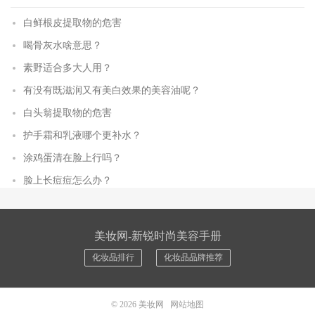
白鲜根皮提取物的危害
喝骨灰水啥意思？
素野适合多大人用？
有没有既滋润又有美白效果的美容油呢？
白头翁提取物的危害
护手霜和乳液哪个更补水？
涂鸡蛋清在脸上行吗？
脸上长痘痘怎么办？
美妆网-新锐时尚美容手册
化妆品排行
化妆品品牌推荐
© 2026
美妆网
网站地图