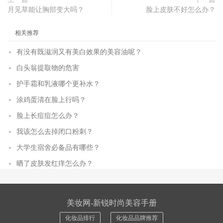
月见草能让胸部变大吗？
脸上皮肤不好怎么办？
相关推荐
有没有既滋润又有美白效果的美容油呢？
白头翁提取物的危害
护手霜和乳液哪个更补水？
涂鸡蛋清在脸上行吗？
脸上长痘痘怎么办？
我该怎么去掉闭口粉刺？
大学生宿舍必备品有哪些？
晒了皮肤发红痒怎么办？
美妆网-新锐时尚美容手册
化妆品排行
化妆品品牌推荐