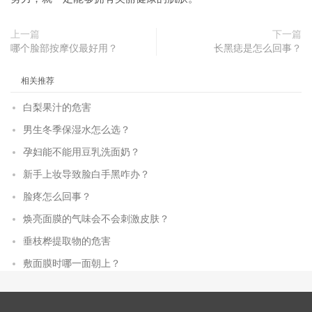
上一篇
下一篇
哪个脸部按摩仪最好用？
长黑痣是怎么回事？
相关推荐
白梨果汁的危害
男生冬季保湿水怎么选？
孕妇能不能用豆乳洗面奶？
新手上妆导致脸白手黑咋办？
脸疼怎么回事？
焕亮面膜的气味会不会刺激皮肤？
垂枝桦提取物的危害
敷面膜时哪一面朝上？