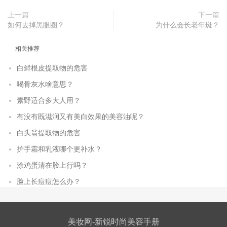
上一篇
下一篇
如何去掉黑眼圈？
为什么会长老年斑？
相关推荐
白鲜根皮提取物的危害
喝骨灰水啥意思？
素野适合多大人用？
有没有既滋润又有美白效果的美容油呢？
白头翁提取物的危害
护手霜和乳液哪个更补水？
涂鸡蛋清在脸上行吗？
脸上长痘痘怎么办？
美妆网-新锐时尚美容手册