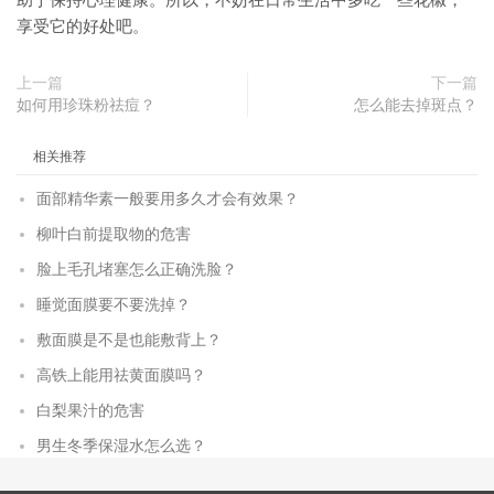
助于保持心理健康。所以，不妨在日常生活中多吃一些花椒，
享受它的好处吧。
上一篇
下一篇
如何用珍珠粉祛痘？
怎么能去掉斑点？
相关推荐
面部精华素一般要用多久才会有效果？
柳叶白前提取物的危害
脸上毛孔堵塞怎么正确洗脸？
睡觉面膜要不要洗掉？
敷面膜是不是也能敷背上？
高铁上能用祛黄面膜吗？
白梨果汁的危害
男生冬季保湿水怎么选？