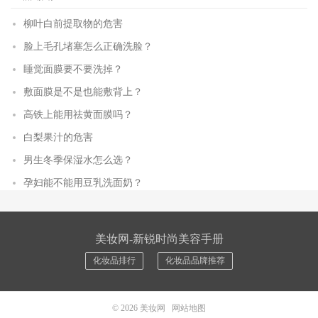
柳叶白前提取物的危害
脸上毛孔堵塞怎么正确洗脸？
睡觉面膜要不要洗掉？
敷面膜是不是也能敷背上？
高铁上能用祛黄面膜吗？
白梨果汁的危害
男生冬季保湿水怎么选？
孕妇能不能用豆乳洗面奶？
美妆网-新锐时尚美容手册
化妆品排行
化妆品品牌推荐
© 2026
美妆网
网站地图