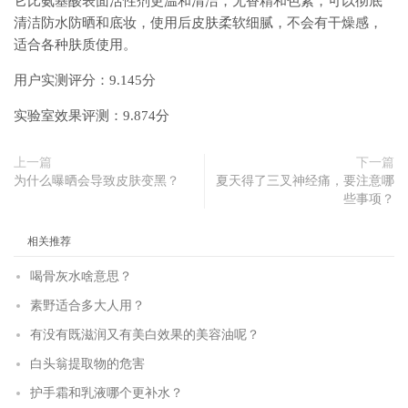
它比氨基酸表面活性剂更温和清洁，无香精和色素，可以彻底
清洁防水防晒和底妆，使用后皮肤柔软细腻，不会有干燥感，
适合各种肤质使用。
用户实测评分：9.145分
实验室效果评测：9.874分
上一篇
下一篇
为什么曝晒会导致皮肤变黑？
夏天得了三叉神经痛，要注意哪
些事项？
相关推荐
喝骨灰水啥意思？
素野适合多大人用？
有没有既滋润又有美白效果的美容油呢？
白头翁提取物的危害
护手霜和乳液哪个更补水？