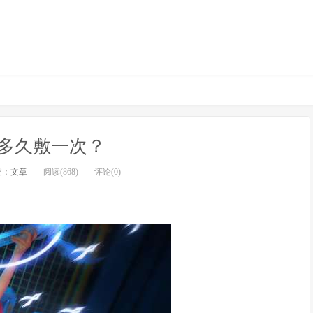
多久敷一次？
类：
文章
阅读(868)
评论(0)