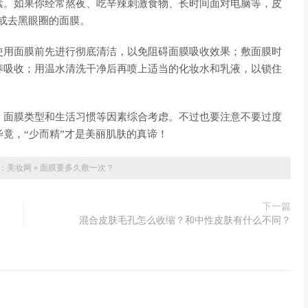
素。如果你经常熬夜、吃辛辣刺激食物、长时间面对电脑等，皮
色或去黑眼圈的面膜。
使用面膜前先进行彻底清洁，以免阻碍面膜吸收效果；敷面膜时
养吸收；用温水清洗干净后再喷上适当的化妆水和乳液，以锁住
、面膜类型和生活习惯等因素综合考虑。不过也要注意不要过度
竟，“少而精”才是美丽肌肤的真谛！
：
美妆网
»
面膜要多久敷一次？
下一篇
混合皮肤毛孔怎么收缩？和中性皮肤有什么不同？