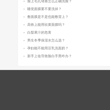
脸上毛孔堵塞怎么正确洗脸？
睡觉面膜要不要洗掉？
敷面膜是不是也能敷背上？
高铁上能用祛黄面膜吗？
白梨果汁的危害
男生冬季保湿水怎么选？
孕妇能不能用豆乳洗面奶？
新手上妆导致脸白手黑咋办？