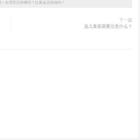
网
»
生理常识有哪些？比黄金还值钱吗？
下一篇
选儿童面霜要注意什么？