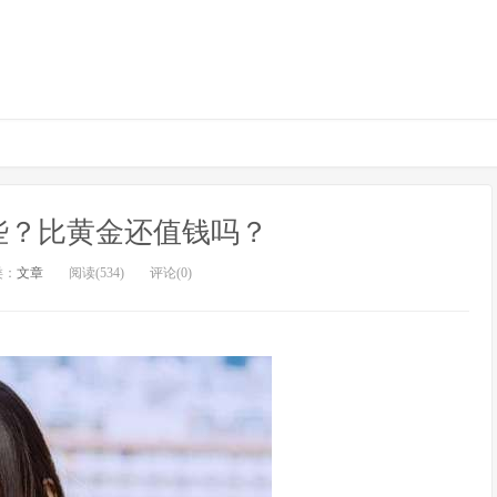
些？比黄金还值钱吗？
类：
文章
阅读(534)
评论(0)