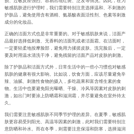
损、过敏反应强烈、容易出现红斑、泛发等情况。因此，在为
敏感肌肤进行护理时，我们需要特别注意选择温和、不刺激的
护肤品，避免使用含有酒精、氨基酸表面活性剂、色素等刺激
成分的化妆品。
正确的洁面方式也是非常重要的。对于敏感肌肤来说，洁面产
品最好选择低刺激、无香料的洁面乳或者洁面霜。在洁面时，
一定要轻柔地按摩脸部，避免用力揉搓皮肤。洗完脸后，一定
要及时用温水清洗干净，避免残留的洁面产品对皮肤的刺激。
除了护肤品和洁面方式外，日常生活中的一些小习惯也对敏感
肌肤的健康有很大影响。比如说，饮食方面，应该尽量避免辛
辣、油腻、刺激性食物的摄入，多吃蔬果和富含维生素的食
物。生活中也要避免阳光曝晒、干燥、冷风等因素对皮肤的刺
激，如出门时要涂上防晒霜和滋润霜，并尽量避免在室外待太
久。
我们需要注意敏感肌肤不同季节护理的差异。在夏季，敏感肌
肤更容易受到阳光、高温等因素的刺激，此时我们需要特别注
意防晒和补水。而在冬季，则需要注意保湿和防寒，选择滋润