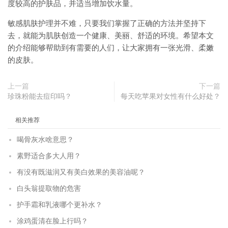
度较高的护肤品，并适当增加饮水量。
敏感肌肤护理并不难，只要我们掌握了正确的方法并坚持下
去，就能为肌肤创造一个健康、美丽、舒适的环境。希望本文
的介绍能够帮助到有需要的人们，让大家拥有一张光滑、柔嫩
的皮肤。
上一篇
下一篇
珍珠粉能去痘印吗？
每天吃苹果对女性有什么好处？
相关推荐
喝骨灰水啥意思？
素野适合多大人用？
有没有既滋润又有美白效果的美容油呢？
白头翁提取物的危害
护手霜和乳液哪个更补水？
涂鸡蛋清在脸上行吗？