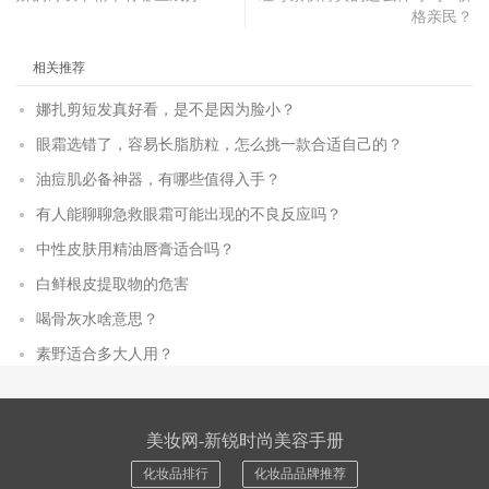
格亲民？
相关推荐
娜扎剪短发真好看，是不是因为脸小？
眼霜选错了，容易长脂肪粒，怎么挑一款合适自己的？
油痘肌必备神器，有哪些值得入手？
有人能聊聊急救眼霜可能出现的不良反应吗？
中性皮肤用精油唇膏适合吗？
白鲜根皮提取物的危害
喝骨灰水啥意思？
素野适合多大人用？
美妆网-新锐时尚美容手册
化妆品排行
化妆品品牌推荐