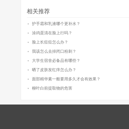
相关推荐
护手霜和乳液哪个更补水？
涂鸡蛋清在脸上行吗？
脸上长痘痘怎么办？
我该怎么去掉闭口粉刺？
大学生宿舍必备品有哪些？
晒了皮肤发红痒怎么办？
面部精华素一般要用多久才会有效果？
柳叶白前提取物的危害