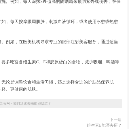
施。例如，每天涂抹SPF值高的防晒霜来预防紫外线伤害；在保
。
比如，每天按摩眼周肌肤，刺激血液循环；或者使用冰敷或热敷
段。例如，在医美机构寻求专业的眼部注射美容服务，通过适当
要多吃富含维生素C、E和胶原蛋白的食物，减少吸烟、喝酒等
。无论是调整饮食和生活习惯，还是选择合适的护肤品保养肌
年轻、更健康的肌肤。
美妆网
»
如何迅速去除眼部皱纹？
下一篇
维生素E能否去斑？