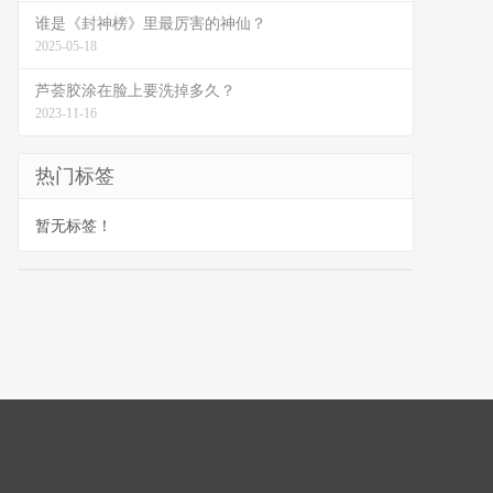
谁是《封神榜》里最厉害的神仙？
2025-05-18
芦荟胶涂在脸上要洗掉多久？
2023-11-16
热门标签
暂无标签！